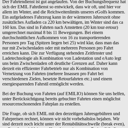
Der Fahrtendienst ist gut angelaufen. Von der Buchungsfrequenz hat
sich der EMIL Fahrdienst so entwickelt, dass wir oft, und hier vor
allem im Winter, and die Reichweitenlimits unseres eGolfs kommen.
Ein aufgeladenes Fahrzeug kann in der wärmeren Jahreszeit ohne
zusätzliches Aufladen ca 220 km bewältigen, im Winter sind das ca
160 km. Das sind in Fahrten nach Amstetten (20 km tour-retour)
umgerechnet maximal 8 bis 11 Bewegungen. Bei einem
durchschnittlichen Aufkommen von 16 zu transportierenden
Personen pro Tag (Spitzen liegen bei 25) wird klar, dass man das
nur mit Zwischenladen oder mit mehreren Personen pro Fahrt
erreichen kann. Die zur Verfügung stehenden Zeitfenster und
Ladetechnologie als Kombination von Ladestation und eAuto legt
uns beim Zwischenladen oft deutliche Grenzen auf. Daher kann
derzeit ein effizienter Fahrbetrieb nur als Kombination von
Vernetzung von Fahrten (mehrere Insassen pro Fahrt bei
verschiedenen Zielen, besetzte Retourfahrten etc.) und einem
energiesparenden Fahrstil ermöglicht werden.
Bei der Buchung von Fahrten (auf EMILIO) können Sie uns helfen,
unter Berücksichtigung bereits gebuchter Fahrten einen möglichst
resourcenschonenden Fahrplan zu erstellen.
Die Frage, ob sich EMIL mit den derzeitigen Jahresgebühren und
Fahrpreisen rechnet, können wir nicht vorbehaltslos bejahen. Wir
sind derzeit noch leicht unter der Rentabilitätsschwelle (break even),