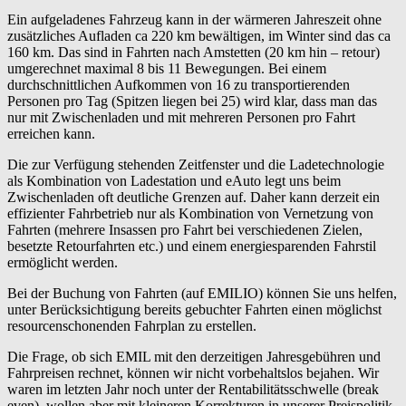
Ein aufgeladenes Fahrzeug kann in der wärmeren Jahreszeit ohne
zusätzliches Aufladen ca 220 km bewältigen, im Winter sind das ca
160 km. Das sind in Fahrten nach Amstetten (20 km hin – retour)
umgerechnet maximal 8 bis 11 Bewegungen. Bei einem
durchschnittlichen Aufkommen von 16 zu transportierenden
Personen pro Tag (Spitzen liegen bei 25) wird klar, dass man das
nur mit Zwischenladen und mit mehreren Personen pro Fahrt
erreichen kann.
Die zur Verfügung stehenden Zeitfenster und die Ladetechnologie
als Kombination von Ladestation und eAuto legt uns beim
Zwischenladen oft deutliche Grenzen auf. Daher kann derzeit ein
effizienter Fahrbetrieb nur als Kombination von Vernetzung von
Fahrten (mehrere Insassen pro Fahrt bei verschiedenen Zielen,
besetzte Retourfahrten etc.) und einem energiesparenden Fahrstil
ermöglicht werden.
Bei der Buchung von Fahrten (auf EMILIO) können Sie uns helfen,
unter Berücksichtigung bereits gebuchter Fahrten einen möglichst
resourcenschonenden Fahrplan zu erstellen.
Die Frage, ob sich EMIL mit den derzeitigen Jahresgebühren und
Fahrpreisen rechnet, können wir nicht vorbehaltslos bejahen. Wir
waren im letzten Jahr noch unter der Rentabilitätsschwelle (break
even), wollen aber mit kleineren Korrekturen in unserer Preispolitik